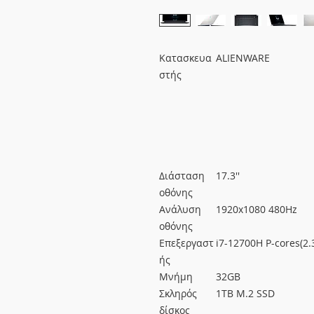
Κατασκευα
ALIENWARE
στής
Διάσταση
17.3''
οθόνης
Ανάλυση
1920x1080 480Hz
οθόνης
Επεξεργαστ
i7-12700H P-cores(2.
ής
Μνήμη
32GB
Σκληρός
1TB M.2 SSD
δίσκος