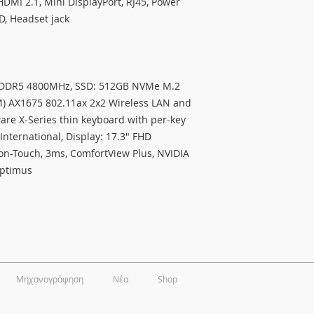
HDMI 2.1, Mini DisplayPort, RJ45, Power
D, Headset jack
 DDR5 4800MHz, SSD: 512GB NVMe M.2
TM) AX1675 802.11ax 2x2 Wireless LAN and
ware X-Series thin keyboard with per-key
/International, Display: 17.3" FHD
on-Touch, 3ms, ComfortView Plus, NVIDIA
ptimus
Μηχανογράφηση
Νέα
Shop