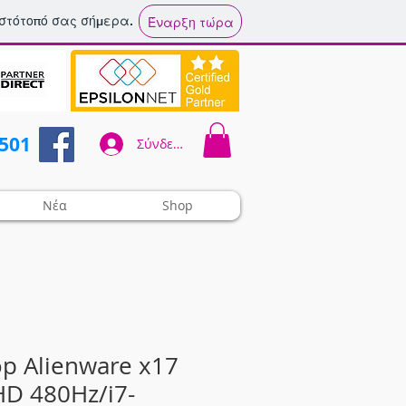
ιστότοπό σας σήμερα.
Έναρξη τώρα
2501
Σύνδεση
Νέα
Shop
p Alienware x17
FHD 480Hz/i7-