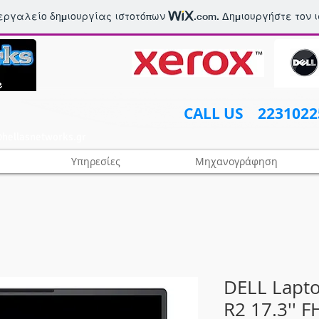
 εργαλείο δημιουργίας ιστοτόπων
.com
. Δημιουργήστε τον 
CALL US​​ 223102
hellasnetworks.gr
Υπηρεσίες
Μηχανογράφηση
DELL Lapto
R2 17.3'' 