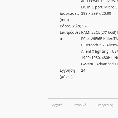
and Power Delivery, 
DC In C port, Micro S
Διαστάσεις
399 x 299 x 20.99
(mm)
Βάρος (κιλά)
3.20
Επιπρόσθετ
RAM: 32GB(2X16GB)
α
PCIe, WiFi6E Killer(
Bluetooth 5.2, Alien
AlienFX lighting - US
1920x1080, 480Hz, N
G-SYNC, Advanced O
Εγγύηση
24
(μήνες)
Αρχική
Ιστορικό
Υπηρεσίες