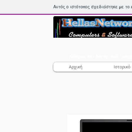
Αυτός ο ιστότοπος σχεδιάστηκε με το
Μηχανογράφηση - Εμπορία Η/Υ.
Δίκτυα ηλεκρονικών υπολογιστών
Κύπρου 60 - Λαμία
mail :
info@
Αρχική
Ιστορικό