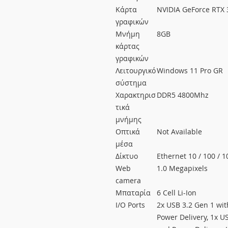
Κάρτα
NVIDIA GeForce RTX 
γραφικών
Μνήμη
8GB
κάρτας
γραφικών
Λειτουργικό
Windows 11 Pro GR
σύστημα
Χαρακτηρισ
DDR5 4800Mhz
τικά
μνήμης
Οπτικά
Not Available
μέσα
Δίκτυο
Ethernet 10 / 100 / 1
Web
1.0 Megapixels
camera
Μπαταρία
6 Cell Li-Ion
I/O Ports
2x USB 3.2 Gen 1 wit
Power Delivery, 1x U